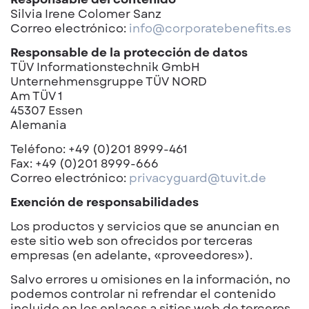
Silvia Irene Colomer Sanz
Correo electrónico
:
info@corporatebenefits.es
Responsable de la protección de datos
TÜV Informationstechnik GmbH
Unternehmensgruppe TÜV NORD
Am TÜV 1
45307 Essen
Alemania
Teléfono: +49 (0)201 8999-461
Fax: +49 (0)201 8999-666
Correo electrónico:
privacyguard@tuvit.de
Exención de responsabilidades
Los productos y servicios que se anuncian en
este sitio web son ofrecidos por terceras
empresas (en adelante, «proveedores»).
Salvo errores u omisiones en la información, no
podemos controlar ni refrendar el contenido
incluido en los enlaces a sitios web de terceros